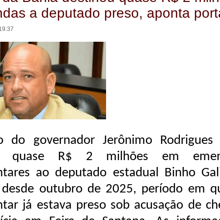
as a deputado preso, aponta port
19:37
o do governador Jerônimo Rodrigues 
ou quase R$ 2 milhões em emen
ntares ao deputado estadual Binho Gal
) desde outubro de 2025, período em q
tar já estava preso sob acusação de che