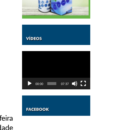
Tocador
de
vídeo
00:00
07:37
feira
dade