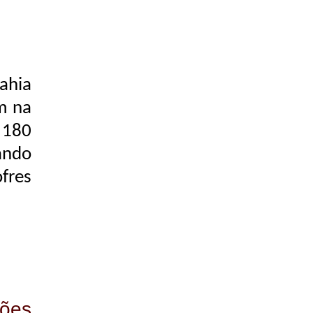
ahia
am na
 180
ando
fres
hões