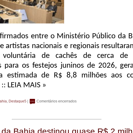
firmados entre o Ministério Público da B
e artistas nacionais e regionais resultar
 voluntária de cachês de cerca de
s para os festejos juninos de 2026, ger
a estimada de R$ 8,8 milhões aos co
.
:: LEIA MAIS »
ahia
,
Destaque5
|
Comentários encerrados
da Bahia destinou quase R$ 2 mil