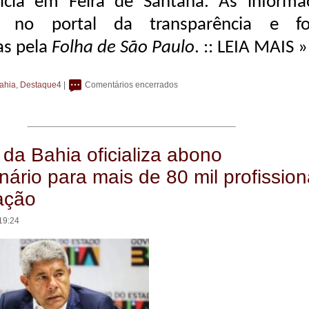
ícia em Feira de Santana. As informa
m no portal da transparência e f
as pela
Folha de São Paulo
.
:: LEIA MAIS »
ahia
,
Destaque4
|
Comentários encerrados
da Bahia oficializa abono
nário para mais de 80 mil profission
ação
19:24