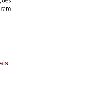
ções
oram
ais