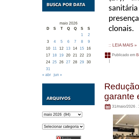
sanitár
presenç
maio 2026
clonais.
D
S
T
Q
Q
S
S
1
2
3
4
5
6
7
8
9
:: LEIA MAIS »
10
11
12
13
14
15
16
Publicado em
B
17
18
19
20
21
22
23
|
24
25
26
27
28
29
30
31
« abr
jun »
Redução 
garante 
31/maio/2026 . 
Arquivos
Categorias