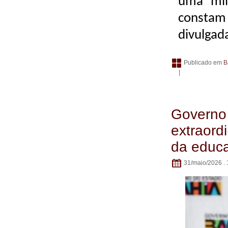
uma mil
consta
divulgad
Publicado em
B
|
Governo 
extraordi
da educ
31/maio/2026 . 