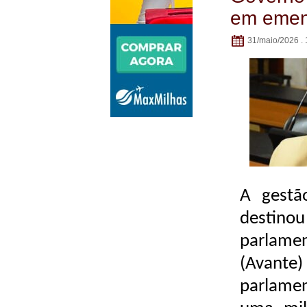
em emend
31/maio/2026 . 
A gestã
destin
parlame
(Avante
parlamen