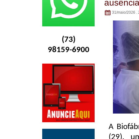
ausência
31/maio/2026 . 
(73)
98159-6900
A Biofáb
(29), u