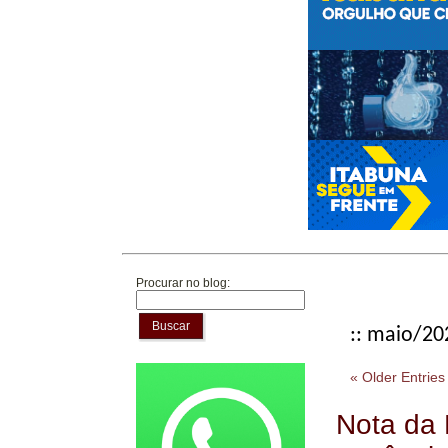
Procurar no blog:
Buscar
:: maio/20
« Older Entries
Nota da 