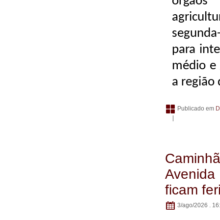
órgãos 
agricult
segunda-
para int
médio e 
a região
Publicado em
D
|
Caminhão
Avenida 
ficam fer
3/ago/2026 . 16