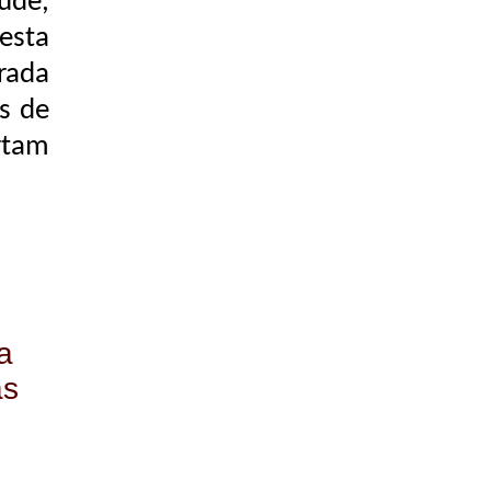
úde,
esta
grada
s de
rtam
a
as