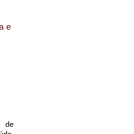
a e
s de