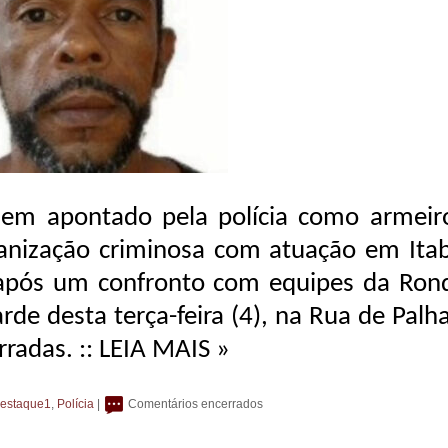
m apontado pela polícia como armeir
anização criminosa com atuação em Ita
após um confronto com equipes da Ron
arde desta terça-feira (4), na Rua de Palh
erradas.
:: LEIA MAIS »
estaque1
,
Polícia
|
Comentários encerrados