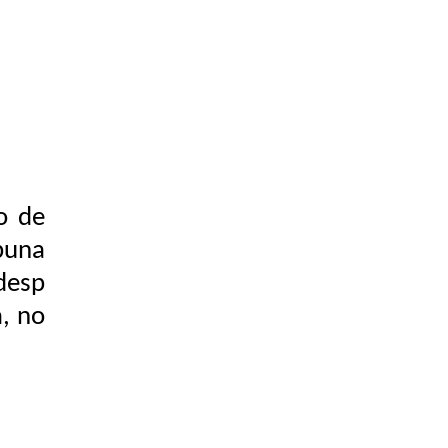
o de
buna
desp
a, no