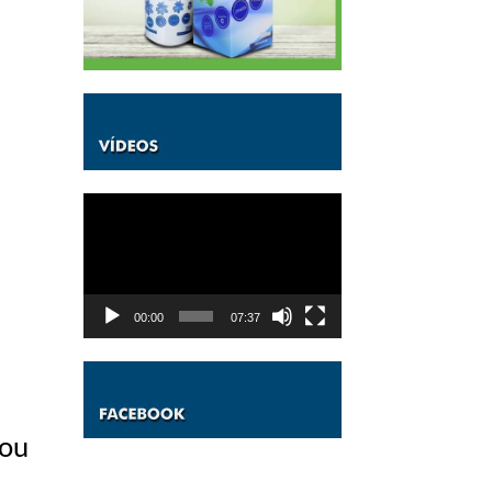
Tocador
de
vídeo
00:00
07:37
tou