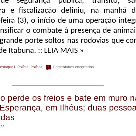
de segurança pública, trânsito, sa
ura e fiscalização definiu, na manhã d
feira (3), o início de uma operação inte
ensificar o combate à presença de animai
grande porte soltos nas rodovias que co
 de Itabuna.
:: LEIA MAIS »
estaque1
,
Polícia
,
Política
|
Comentários encerrados
 perde os freios e bate em muro n
Esperança, em Ilhéus; duas pesso
idas
:23