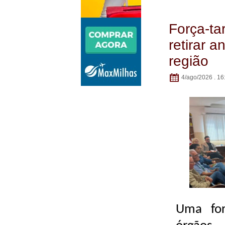
Força-ta
retirar a
região
4/ago/2026 . 16
Uma for