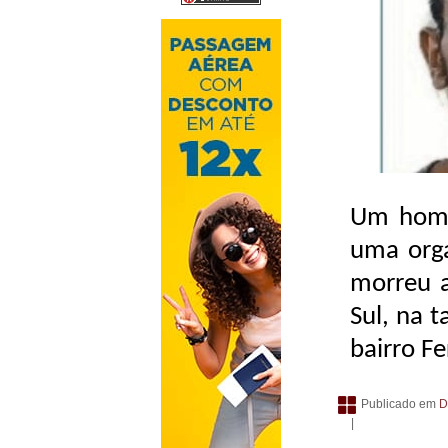
Um home
uma org
morreu 
Sul, na t
bairro F
Publicado em
D
|