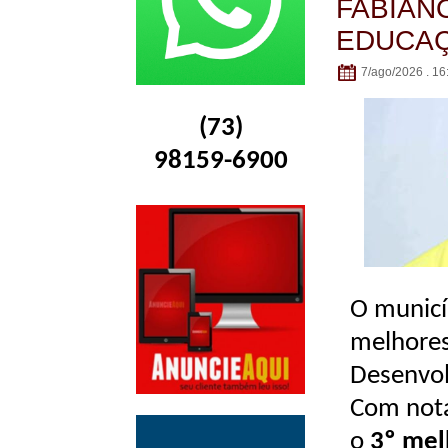
FABIAN
EDUCAÇ
7/ago/2026 . 16
(73)
98159-6900
O municí
melhores
Desenvol
Com not
o
3º mel