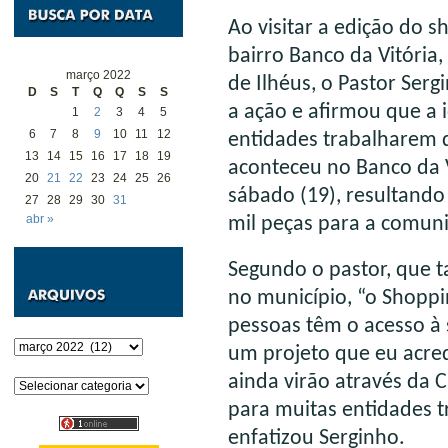
Ao visitar a edição do 
bairro Banco da Vitóri
março 2022
de Ilhéus, o Pastor Serg
D
S
T
Q
Q
S
S
a ação e afirmou que a i
1
2
3
4
5
6
7
8
9
10
11
12
entidades trabalharem 
13
14
15
16
17
18
19
aconteceu no Banco da Vi
20
21
22
23
24
25
26
sábado (19), resultand
27
28
29
30
31
abr »
mil peças para a comun
Segundo o pastor, que t
no município, “o Shoppi
pessoas têm o acesso à 
Arquivos
um projeto que eu acred
ainda virão através da 
Categorias
para muitas entidades 
enfatizou Serginho.