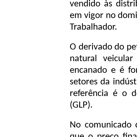
vendido às distr
em vigor no domin
Trabalhador.
O derivado do pe
natural veicula
encanado e é fon
setores da indúst
referência é o d
(GLP).
No comunicado d
que o preço fin