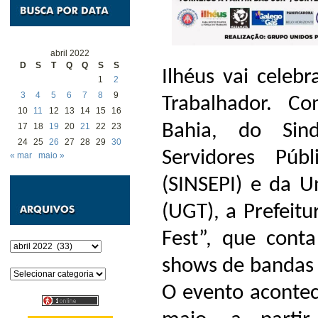
abril 2022
D
S
T
Q
Q
S
S
Ilhéus vai celeb
1
2
3
4
5
6
7
8
9
Trabalhador. C
10
11
12
13
14
15
16
Bahia, do Sind
17
18
19
20
21
22
23
24
25
26
27
28
29
30
Servidores Púb
« mar
maio »
(SINSEPI) e da U
(UGT), a Prefeit
Fest”, que cont
Arquivos
shows de bandas r
Categorias
O evento acontec