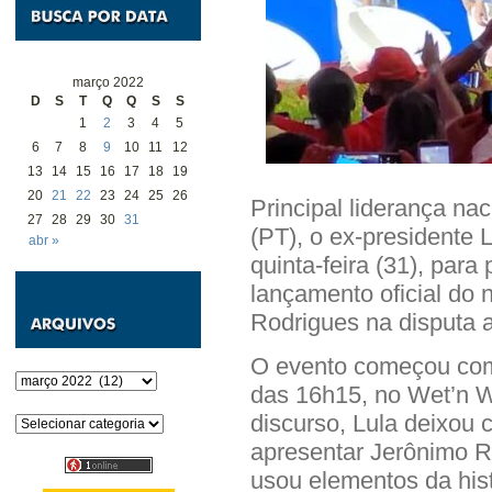
março 2022
D
S
T
Q
Q
S
S
1
2
3
4
5
6
7
8
9
10
11
12
13
14
15
16
17
18
19
20
21
22
23
24
25
26
Principal liderança na
27
28
29
30
31
(PT), o ex-presidente
abr »
quinta-feira (31), par
lançamento oficial do
Rodrigues na disputa 
O evento começou com 
Arquivos
das 16h15, no Wet’n W
discurso, Lula deixou 
Categorias
apresentar Jerônimo Ro
usou elementos da hist