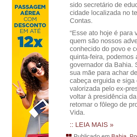
sido secretário de edu
cidade localizada no te
Contas.
“Esse ato hoje é para 
quem são nossos adver
conhecido do povo e c
quinta-feira, podemos
governador da Bahia. S
sua mãe para achar d
cabeça erguida e siga 
valorizada pelo ex-pres
voltar à presidência d
retomar o fôlego de 
Vida.
:: LEIA MAIS »
Publicado em
Bahia
,
Pol