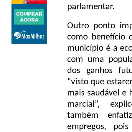
parlamentar.
Outro ponto imp
como benefício 
município é a ec
com uma populaç
dos ganhos fut
“visto que estar
mais saudável e h
marcial”, exp
também enfati
empregos, pois