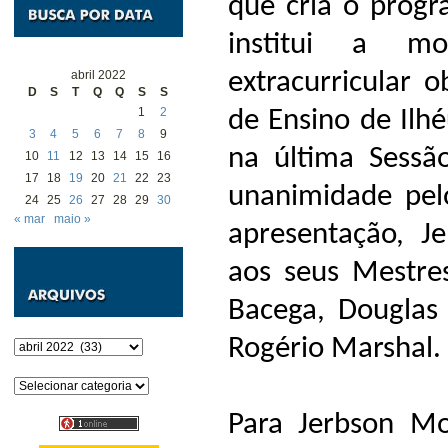
que cria o progra
institui a mo
extracurricular 
abril 2022
D
S
T
Q
Q
S
S
1
2
de Ensino de Ilhé
3
4
5
6
7
8
9
na última Sessã
10
11
12
13
14
15
16
17
18
19
20
21
22
23
unanimidade pel
24
25
26
27
28
29
30
« mar
maio »
apresentação, J
aos seus Mestres
Bacega, Douglas
Rogério Marshal.
Arquivos
Categorias
Para Jerbson M