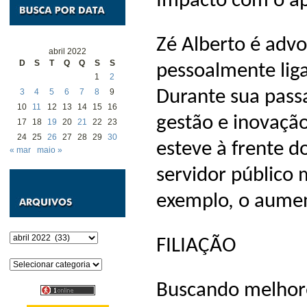
Impacto com o ap
Zé Alberto é adv
abril 2022
D
S
T
Q
Q
S
S
pessoalmente liga
1
2
Durante sua pass
3
4
5
6
7
8
9
10
11
12
13
14
15
16
gestão e inovação
17
18
19
20
21
22
23
24
25
26
27
28
29
30
esteve à frente d
« mar
maio »
servidor público 
exemplo, o aument
Arquivos
FILIAÇÃO
Categorias
Buscando melhore