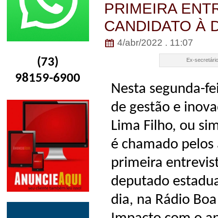
PRIMEIRA ENT
CANDIDATO À 
4/abr/2022 . 11:07
(73)
Ex-secretário
98159-6900
Nesta segunda-feir
de gestão e inova
Lima Filho, ou s
é chamado pelos 
primeira entrevi
deputado estadua
dia, na Rádio Bo