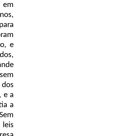
, em
nos,
para
oram
o, e
dos,
ande
 sem
 dos
 e a
tia a
 Sem
leis
resa