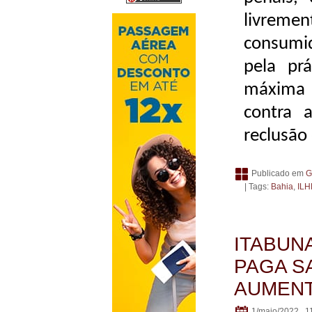
livreme
consumid
pela pr
máxima 
contra 
reclusão 
Publicado em
G
| Tags:
Bahia
,
IL
ITABUN
PAGA S
AUMEN
1/maio/2022 . 1