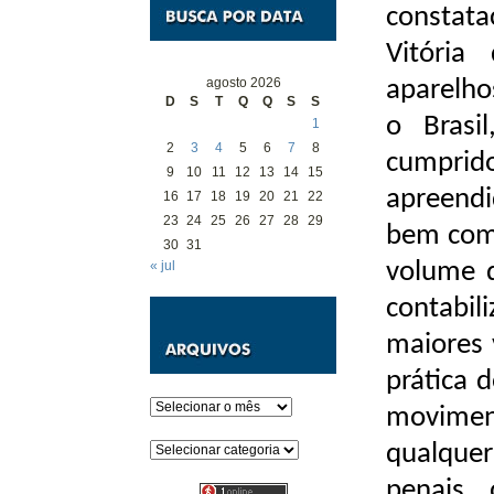
constat
Vitória
agosto 2026
aparelho
D
S
T
Q
Q
S
S
o Brasi
1
2
3
4
5
6
7
8
cumprid
9
10
11
12
13
14
15
apreend
16
17
18
19
20
21
22
23
24
25
26
27
28
29
bem com
30
31
« jul
volume d
contabi
maiores 
prática 
Arquivos
movimen
Categorias
qualquer
penais,