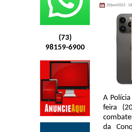
20/jun/2022 . 1
(73)
98159-6900
A Políci
feira (
combater
da Conq