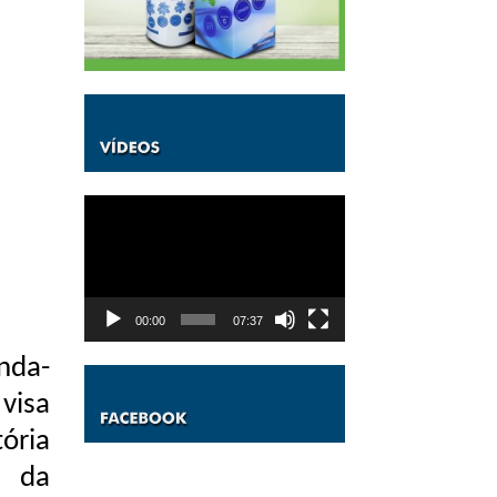
Tocador
de
vídeo
00:00
07:37
nda-
visa
ória
r da