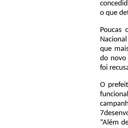
concedid
o que de
Poucas 
Nacional
que mais
do novo 
foi recus
O prefei
funcion
campanh
7desenvo
“Além de