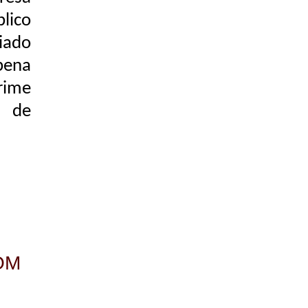
lico
iado
pena
rime
a de
OM