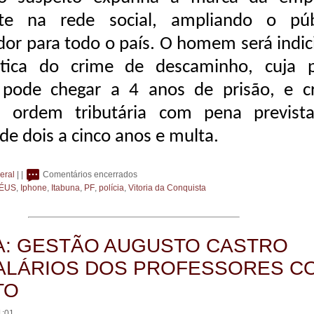
nte na rede social, ampliando o púb
or para todo o país. O homem será indic
ática do crime de descaminho, cuja 
pode chegar a 4 anos de prisão, e c
a ordem tributária com pena previst
de dois a cinco anos e multa.
eral
| |
Comentários encerrados
HÉUS
,
Iphone
,
Itabuna
,
PF
,
polícia
,
Vitoria da Conquista
A: GESTÃO AUGUSTO CASTRO
ALÁRIOS DOS PROFESSORES C
TO
1:01