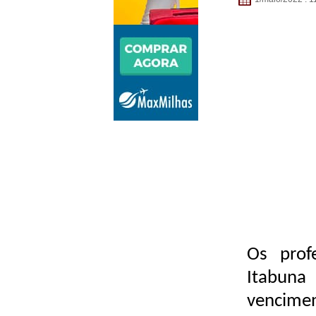
Os prof
Itabuna
vencime