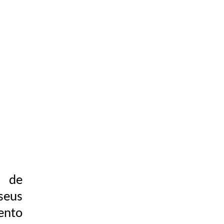
o de
seus
ento