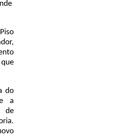
ende
Piso
dor,
ento
 que
a do
te a
o de
oria.
novo