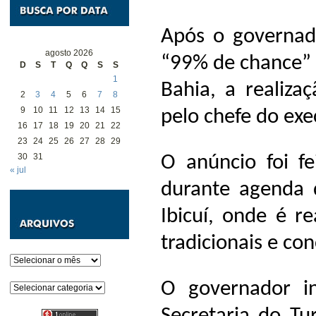
Após o governado
agosto 2026
“99% de chance” 
D
S
T
Q
Q
S
S
1
Bahia, a realiza
2
3
4
5
6
7
8
9
10
11
12
13
14
15
pelo chefe do exe
16
17
18
19
20
21
22
23
24
25
26
27
28
29
30
31
O anúncio foi fe
« jul
durante agenda 
Ibicuí, onde é r
tradicionais e co
Arquivos
O governador i
Categorias