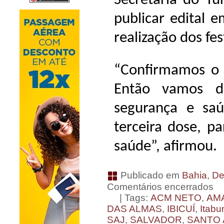
Secretaria do Tu
publicar edital e
realização dos fes
“Confirmamos o 
Então vamos d
segurança e sa
terceira dose, p
saúde”, afirmou.
Publicado em
Bahia
,
De
Comentários encerrados
| Tags:
ACM NETO
,
AM
DAS ALMAS
,
IBICUÍ
,
Itabu
SAJ
,
SALVADOR
,
SANTO 