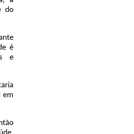
a, a
e do
rante
de é
is e
aria
l em
ntão
úde.