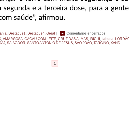
segunda e a terceira dose, para a gente 
 com saúde”, afirmou.
ahia
,
Destaque1
,
Destaque4
,
Geral
| |
Comentários encerrados
O
,
AMARGOSA
,
CACAU COM LEITE
,
CRUZ DAS ALMAS
,
IBICUÍ
,
Itabuna
,
LORDÃ
SAJ
,
SALVADOR
,
SANTO ANTONIO DE JESUS
,
SÃO JOÃO
,
TARGINO
,
XAND
1