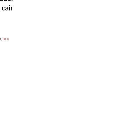
cair
O
,
RUI