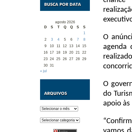
chance”
realizaç
executiv
agosto 2026
D
S
T
Q
Q
S
S
1
O anúnci
2
3
4
5
6
7
8
agenda d
9
10
11
12
13
14
15
16
17
18
19
20
21
22
realiza
23
24
25
26
27
28
29
concorri
30
31
« jul
O govern
do Turis
apoio às 
Arquivos
Categorias
“Confir
vamos da