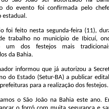
 do São João ser autorizado na Bahi
ão do evento foi confirmada pelo chef
o estadual.
o foi feito nesta segunda-feira (11), du
e trabalho no município de Ibicuí, on
do um dos festejos mais tradiciona
dos da Bahia.
ador informou que já autorizou a Secret
mo do Estado (Setur-BA) a publicar edita
prefeituras para a realização dos festejos.
mamos o São João na Bahia este ano. E
nçar o forró com muita segurança e sa