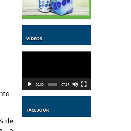
Tocador
de
vídeo
00:00
07:37
ante
% de