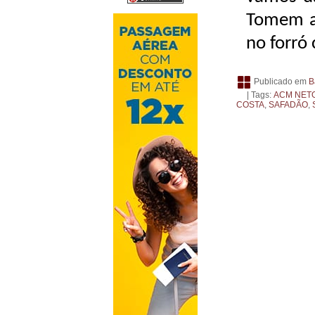
Tomem a 
no forró
Publicado em
B
| Tags:
ACM NET
COSTA
,
SAFADÃO
,