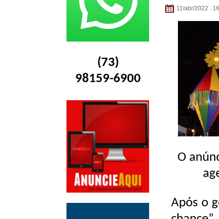
11/abr/2022 . 1
(73)
98159-6900
O anúnc
age
Após o g