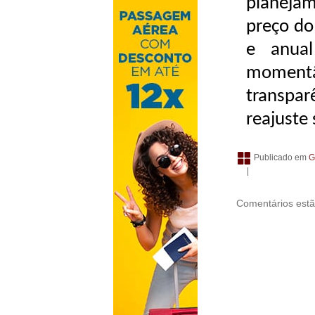
planeja
preço do
e anual
moment
transpa
reajuste
Publicado em
G
|
Comentários estã