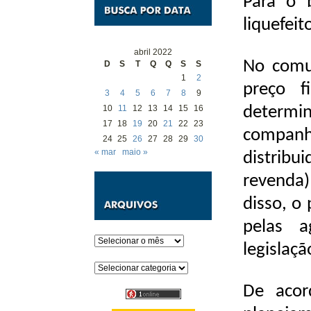
Para o 
liquefeit
abril 2022
No comu
D
S
T
Q
Q
S
S
1
2
preço 
3
4
5
6
7
8
9
determ
10
11
12
13
14
15
16
17
18
19
20
21
22
23
compan
24
25
26
27
28
29
30
« mar
maio »
distrib
revenda)
disso, o
pelas a
Arquivos
legislaçã
Categorias
De acor