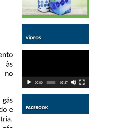
Tocador
ento
de
vídeo
o às
r no
00:00
07:37
 gás
do e
tria.