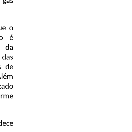
 gás
ue o
ão é
a da
das
s de
“Além
izado
orme
dece