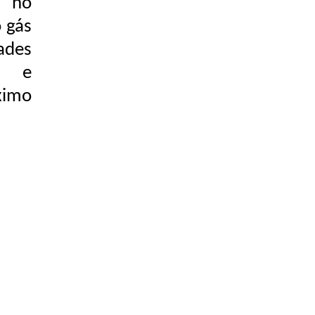
s no
o gás
ades
de e
ximo