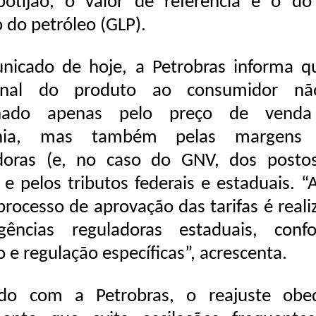
botijão, o valor de referência é o do
o do petróleo (GLP).
nicado de hoje, a Petrobras informa q
final do produto ao consumidor n
inado apenas pelo preço de vend
hia, mas também pelas margens 
uidoras (e, no caso do GNV, dos posto
 e pelos tributos federais e estaduais. 
 processo de aprovação das tarifas é real
gências reguladoras estaduais, conf
o e regulação específicas”, acrescenta.
do com a Petrobras, o reajuste obe