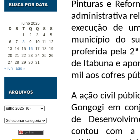
Pinturas e Refor
administrativa r
julho 2025
execução de u
D
S
T
Q
Q
S
S
1
2
3
4
5
município do su
6
7
8
9
10
11
12
13
14
15
16
17
18
19
proferida pela 2ª
20
21
22
23
24
25
26
de Itabuna e apon
27
28
29
30
31
« jun
ago »
mil aos cofres púb
A ação civil públ
Gongogi em con
Arquivos
de Desenvolvim
Categorias
contou com a p