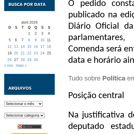
O pedido const
publicado na ediç
abril 2026
Diário Oficial d
D
S
T
Q
Q
S
S
1
2
3
4
parlamentares
5
6
7
8
9
10
11
Comenda será ent
12
13
14
15
16
17
18
19
20
21
22
23
24
25
data e horário a
26
27
28
29
30
« nov
maio »
Tudo sobre
Política
em
Posição central
Arquivos
Na justificativa 
Categorias
deputado estadu