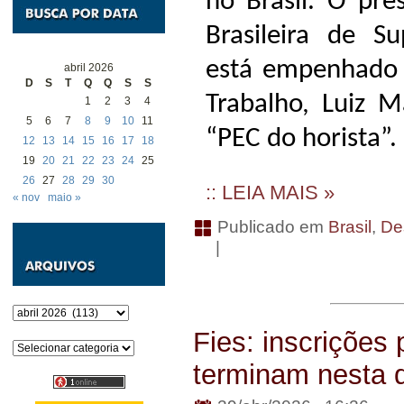
no Brasil. O pre
Brasileira de Su
está empenhado 
abril 2026
D
S
T
Q
Q
S
S
Trabalho, Luiz 
1
2
3
4
5
6
7
8
9
10
11
“PEC do horista”.
12
13
14
15
16
17
18
19
20
21
22
23
24
25
26
27
28
29
30
:: LEIA MAIS »
« nov
maio »
Publicado em
Brasil
,
De
|
Arquivos
Fies: inscrições
Categorias
terminam nesta q