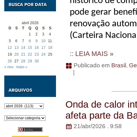
histórico de com
pode gerar benefí
renovação automá
abril 2026
D
S
T
Q
Q
S
S
(Carteira Nacional
1
2
3
4
5
6
7
8
9
10
11
12
13
14
15
16
17
18
:: LEIA MAIS »
19
20
21
22
23
24
25
26
27
28
29
30
Publicado em
Brasil
,
Ge
« nov
maio »
|
Onda de calor int
Arquivos
afeta parte da B
Categorias
21/abr/2026 . 9:58