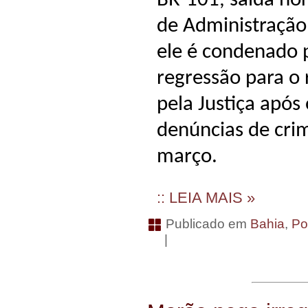
BR-101, saída nor
de Administração
ele é condenado p
regressão para o
pela Justiça após
denúncias de cri
março.
:: LEIA MAIS »
Publicado em
Bahia
,
Po
|